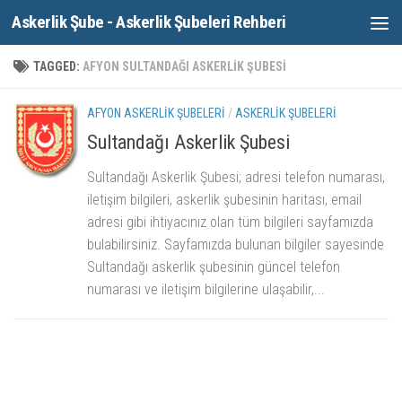
Askerlik Şube - Askerlik Şubeleri Rehberi
Skip to content
TAGGED:
AFYON SULTANDAĞI ASKERLIK ŞUBESI
AFYON ASKERLIK ŞUBELERI
/
ASKERLIK ŞUBELERI
Sultandağı Askerlik Şubesi
Sultandağı Askerlik Şubesi; adresi telefon numarası,
iletişim bilgileri, askerlik şubesinin haritası, email
adresi gibi ihtiyacınız olan tüm bilgileri sayfamızda
bulabilirsiniz. Sayfamızda bulunan bilgiler sayesinde
Sultandağı askerlik şubesinin güncel telefon
numarası ve iletişim bilgilerine ulaşabilir,...