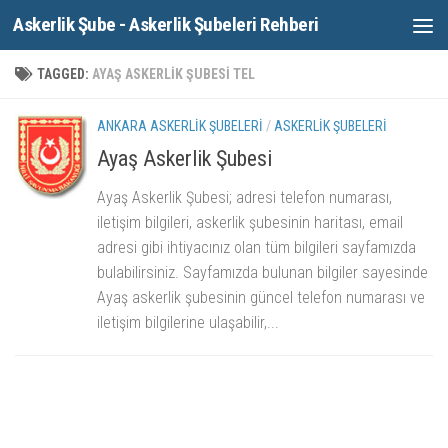
Askerlik Şube - Askerlik Şubeleri Rehberi
Skip to content
TAGGED:
AYAŞ ASKERLIK ŞUBESI TEL
ANKARA ASKERLIK ŞUBELERI
/
ASKERLIK ŞUBELERI
Ayaş Askerlik Şubesi
Ayaş Askerlik Şubesi; adresi telefon numarası,
iletişim bilgileri, askerlik şubesinin haritası, email
adresi gibi ihtiyacınız olan tüm bilgileri sayfamızda
bulabilirsiniz. Sayfamızda bulunan bilgiler sayesinde
Ayaş askerlik şubesinin güncel telefon numarası ve
iletişim bilgilerine ulaşabilir,...