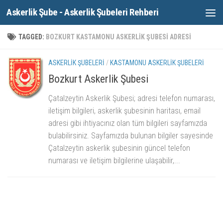
Askerlik Şube - Askerlik Şubeleri Rehberi
Skip to content
TAGGED:
BOZKURT KASTAMONU ASKERLIK ŞUBESI ADRESI
ASKERLIK ŞUBELERI
/
KASTAMONU ASKERLIK ŞUBELERI
Bozkurt Askerlik Şubesi
Çatalzeytin Askerlik Şubesi; adresi telefon numarası,
iletişim bilgileri, askerlik şubesinin haritası, email
adresi gibi ihtiyacınız olan tüm bilgileri sayfamızda
bulabilirsiniz. Sayfamızda bulunan bilgiler sayesinde
Çatalzeytin askerlik şubesinin güncel telefon
numarası ve iletişim bilgilerine ulaşabilir,...