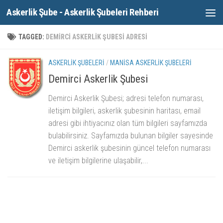
Askerlik Şube - Askerlik Şubeleri Rehberi
Skip to content
TAGGED:
DEMIRCI ASKERLIK ŞUBESI ADRESI
ASKERLIK ŞUBELERI
/
MANISA ASKERLIK ŞUBELERI
Demirci Askerlik Şubesi
Demirci Askerlik Şubesi; adresi telefon numarası,
iletişim bilgileri, askerlik şubesinin haritası, email
adresi gibi ihtiyacınız olan tüm bilgileri sayfamızda
bulabilirsiniz. Sayfamızda bulunan bilgiler sayesinde
Demirci askerlik şubesinin güncel telefon numarası
ve iletişim bilgilerine ulaşabilir,...