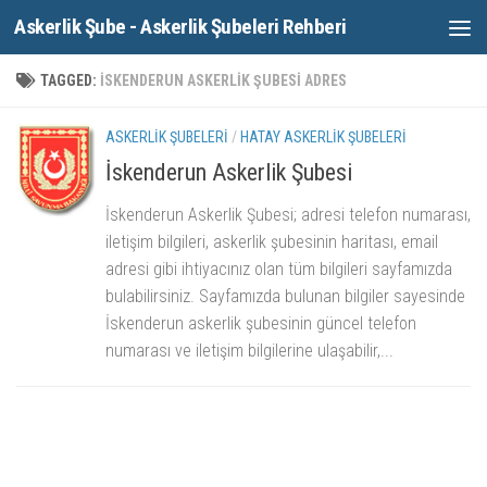
Askerlik Şube - Askerlik Şubeleri Rehberi
Skip to content
TAGGED:
ISKENDERUN ASKERLIK ŞUBESI ADRES
ASKERLIK ŞUBELERI
/
HATAY ASKERLIK ŞUBELERI
İskenderun Askerlik Şubesi
İskenderun Askerlik Şubesi; adresi telefon numarası,
iletişim bilgileri, askerlik şubesinin haritası, email
adresi gibi ihtiyacınız olan tüm bilgileri sayfamızda
bulabilirsiniz. Sayfamızda bulunan bilgiler sayesinde
İskenderun askerlik şubesinin güncel telefon
numarası ve iletişim bilgilerine ulaşabilir,...