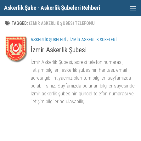
Askerlik Şube - Askerlik Şubeleri Rehberi
Skip to content
TAGGED:
IZMIR ASKERLIK ŞUBESI TELEFONU
ASKERLIK ŞUBELERI
/
İZMIR ASKERLIK ŞUBELERI
İzmir Askerlik Şubesi
İzmir Askerlik Şubesi; adresi telefon numarası,
iletişim bilgileri, askerlik şubesinin haritası, email
adresi gibi ihtiyacınız olan tüm bilgileri sayfamızda
bulabilirsiniz. Sayfamızda bulunan bilgiler sayesinde
İzmir askerlik şubesinin güncel telefon numarası ve
iletişim bilgilerine ulaşabilir,...