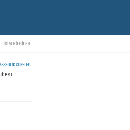
TIŞIM BILGILER
ASKERLIK ŞUBELERI
ubesi