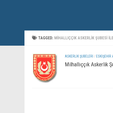
TAGGED:
MIHALLIÇÇIK ASKERLIK ŞUBESI ILE
ASKERLIK ŞUBELERI
/
ESKIŞEHIR 
Milhallıççık Askerlik Ş