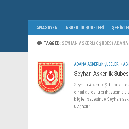
ANASAYFA
ASKERLIK ŞUBELERI
ŞEHIRLE
TAGGED:
SEYHAN ASKERLIK ŞUBESI ADANA
ADANA ASKERLIK ŞUBELERI
/
ASK
Seyhan Askerlik Şubes
Seyhan Askerlik Şubesi; adresi 
email adresi gibi ihtiyacınız o
bilgiler sayesinde Seyhan aske
ulaşabilir,...