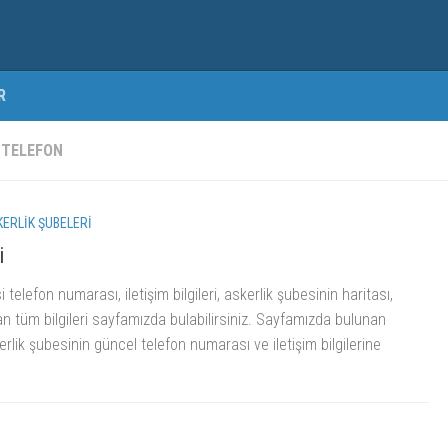
R
 TELEFON
ERLIK ŞUBELERI
i
telefon numarası, iletişim bilgileri, askerlik şubesinin haritası,
lan tüm bilgileri sayfamızda bulabilirsiniz. Sayfamızda bulunan
rlik şubesinin güncel telefon numarası ve iletişim bilgilerine