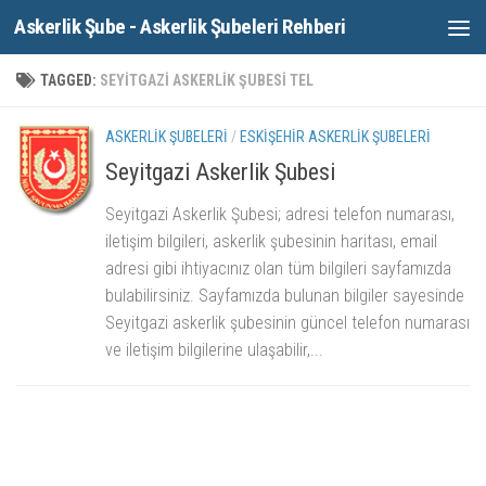
Askerlik Şube - Askerlik Şubeleri Rehberi
Skip to content
TAGGED:
SEYITGAZI ASKERLIK ŞUBESI TEL
ASKERLIK ŞUBELERI
/
ESKIŞEHIR ASKERLIK ŞUBELERI
Seyitgazi Askerlik Şubesi
Seyitgazi Askerlik Şubesi; adresi telefon numarası,
iletişim bilgileri, askerlik şubesinin haritası, email
adresi gibi ihtiyacınız olan tüm bilgileri sayfamızda
bulabilirsiniz. Sayfamızda bulunan bilgiler sayesinde
Seyitgazi askerlik şubesinin güncel telefon numarası
ve iletişim bilgilerine ulaşabilir,...