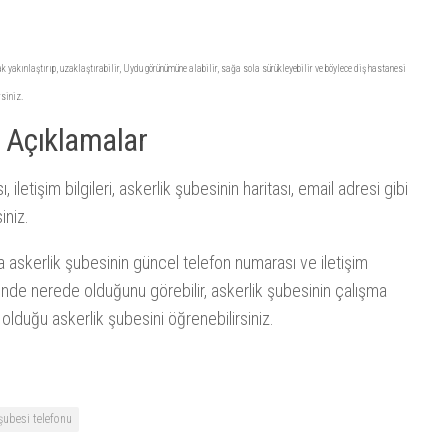
 yakınlaştırıp, uzaklaştırabilir, Uydu görünümüne alabilir, sağa sola sürükleyebilir ve böylece diş hastanesi
rsiniz.
 Açıklamalar
letişim bilgileri, askerlik şubesinin haritası, email adresi gibi
iniz.
askerlik şubesinin güncel telefon numarası ve iletişim
zerinde nerede olduğunu görebilir, askerlik şubesinin çalışma
 olduğu askerlik şubesini öğrenebilirsiniz.
şubesi telefonu