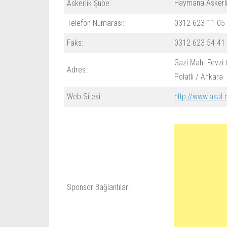
Haymana Askerli
Askerlik Şube:
Telefon Numarası:
0312 623 11 05
Faks:
0312 623 54 41
Gazi Mah. Fevzi
Adres:
Polatlı / Ankara
Web Sitesi:
http://www.asal.
Sponsor Bağlantılar: