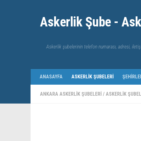
Skip to content
Askerlik Şube - Ask
Askerlik şubelerinin telefon numarası, adresi, iletiş
ANASAYFA
ASKERLIK ŞUBELERI
ŞEHIRLE
ANKARA ASKERLIK ŞUBELERI
/
ASKERLIK ŞUBEL