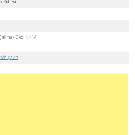
k Şubesi
 Çakmak Cad. No:14
msb.gov.tr