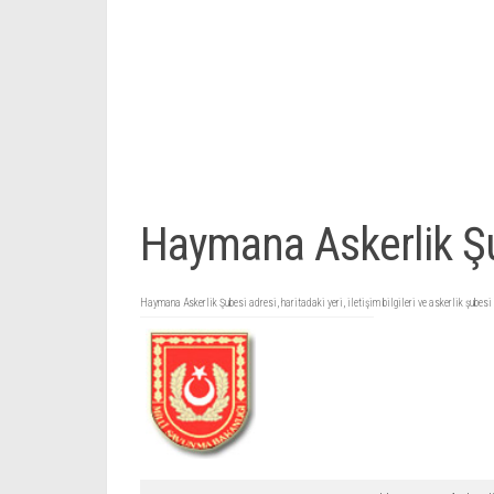
Haymana Askerlik Ş
Haymana Askerlik Şubesi adresi, haritadaki yeri, iletişim bilgileri ve askerlik şubesi