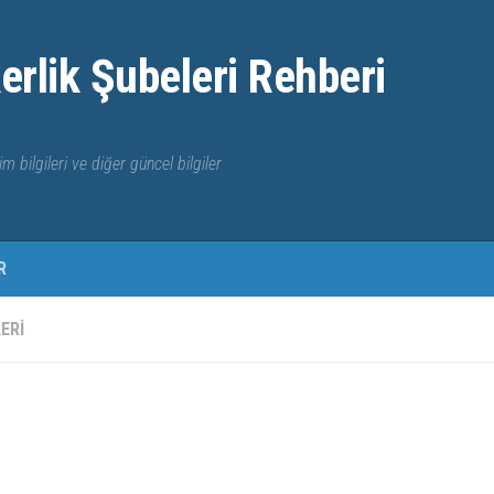
erlik Şubeleri Rehberi
im bilgileri ve diğer güncel bilgiler
R
ERI