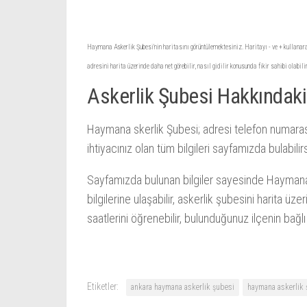
Haymana Askerlik Şubesi'nin haritasını görüntülemektesiniz. Haritayı - ve + kullanarak
adresini harita üzerinde daha net görebilir, nasıl gidilir konusunda fikir sahibi olabili
Askerlik Şubesi Hakkındaki
Haymana skerlik Şubesi; adresi telefon numarası, i
ihtiyacınız olan tüm bilgileri sayfamızda bulabilirs
Sayfamızda bulunan bilgiler sayesinde Haymana 
bilgilerine ulaşabilir, askerlik şubesini harita ü
saatlerini öğrenebilir, bulunduğunuz ilçenin bağlı
Etiketler:
ankara haymana askerlik şubesi
haymana askerlik 