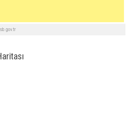
sb.gov.tr
aritası