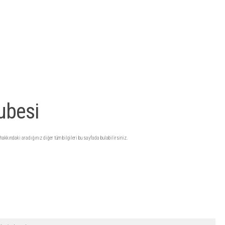
ubesi
 hakkındaki aradığınız diğer tüm bilgileri bu sayfada bulabilirsiniz.