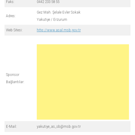
Faks:
0442 233 58 55
Gez Mah. Şelale Evler Sokak
Adres:
Yakutiye / Erzurum
Web Sitesi:
http://www.asal.msb.gov.tr
Sponsor
Bağlantılar:
E-Mail:
yakutiye_as_sb@msb.gov.tr