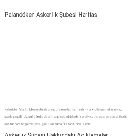
Palandöken Askerlik Şubesi Haritası
Palandöken Askerlik Şubesi'nin haritasını görüntülemektesiniz. Haritayı - ve + kullanarak yakınlaştırıp,
uzaklaştırabilir, Uydu görünümüne alabilir, sağa sola sürükleyebilir ve böylece diş hastanesi adresini harita
üzerinde daha net görebilir, nasıl gidilir konusunda fikir sahibi olabilirsiniz.
Askerlik Şubesi Hakkındaki Açıklamalar