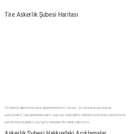
Tire Askerlik Şubesi Haritası
Tire Askerlik Şubesi'nin haritasını görüntülemektesiniz. Haritayı - ve + kullanarak yakınlaştırıp,
uzaklaştırabilir, Uydu görünümüne alabilir, sağa sola sürükleyebilir ve böylece diş hastanesi adresini harita
üzerinde daha net görebilir, nasıl gidilir konusunda fikir sahibi olabilirsiniz.
Askerlik Şubesi Hakkındaki Açıklamalar