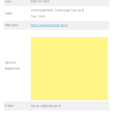
Faks:
0232 512 18 01
Cumhuriyet Mah. Cumhuriyet Cad. No:8
Adres:
Tire / İzmir
Web Sitesi:
http://www.asal.msb.gov.tr
Sponsor
Bağlantılar:
E-Mail:
tire_as_sb@msb.gov.tr